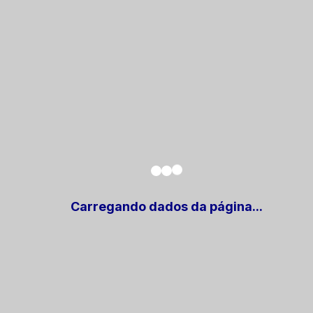
Atendimento
de Segunda a Sexta-feira, das 08h as 12h.
faleconsoco@perimirim.ma.gov.br
(98) 3388-1207
Localização
Praça São Sebastião, 76
- CEP:
65245-000
Centro
-
Peri Mirim
-
MA
Carregando dados da página...
CNPJ:
41.611.856/0001-80
E - SIC
Praça São Sebastião, 76
- CEP:
65245-000