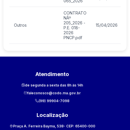
065_2026
CONTRATO
NÂº
205_2026 -
Outros
15/04/2026
P.E. 018-
2026
PNCP.pdf
Atendimento
de segunda a sexta das 8h às 14h
faleconosco@codo.ma.gov.br
(99) 99904-7098
Localização
Praça A. Ferreira Bayma, 538
- CEP:
65400-000