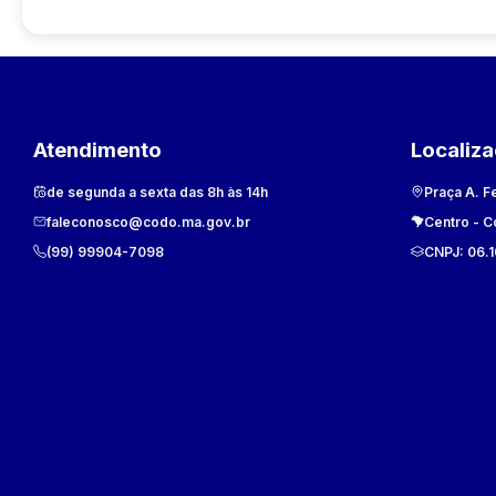
Atendimento
Localiz
de segunda a sexta das 8h às 14h
Praça A. F
faleconosco@codo.ma.gov.br
Centro
-
C
(99) 99904-7098
CNPJ:
06.