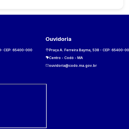
Ouvidoria
8
- CEP:
65400-000
Praça A. Ferreira Bayma, 538
- CEP:
65400-0
Centro
-
Codó
-
MA
ouvidoria@codo.ma.gov.br