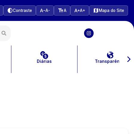
Contraste
A-
A
A+
Mapa do Site
Diárias
Transparência