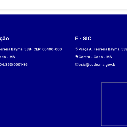
ação
E - SIC
erreira Bayma, 538
- CEP:
65400-000
Praça A. Ferreira Bayma, 53
odó
-
MA
Centro
-
Codó
-
MA
104.863/0001-95
esic@codo.ma.gov.br