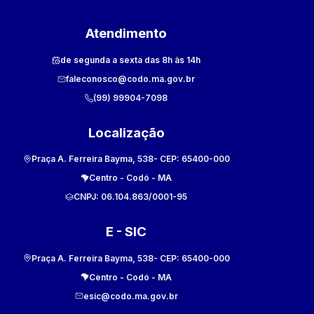
Atendimento
de segunda a sexta das 8h às 14h
faleconosco@codo.ma.gov.br
(99) 99904-7098
Localização
Praça A. Ferreira Bayma, 538
- CEP:
65400-000
Centro
-
Codó
-
MA
CNPJ:
06.104.863/0001-95
E - SIC
Praça A. Ferreira Bayma, 538
- CEP:
65400-000
Centro
-
Codó
-
MA
esic@codo.ma.gov.br