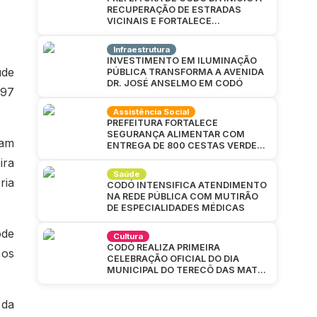
RECUPERAÇÃO DE ESTRADAS
VICINAIS E FORTALECE
INFRAESTRUTURA NA ZONA RURAL
Infraestrutura
INVESTIMENTO EM ILUMINAÇÃO
úde
PÚBLICA TRANSFORMA A AVENIDA
DR. JOSÉ ANSELMO EM CODÓ
 97
Assistência Social
PREFEITURA FORTALECE
SEGURANÇA ALIMENTAR COM
ram
ENTREGA DE 800 CESTAS VERDES
EM CAJAZEIRAS
ira
Saúde
ria
CODÓ INTENSIFICA ATENDIMENTO
NA REDE PÚBLICA COM MUTIRÃO
DE ESPECIALIDADES MÉDICAS
ode
Cultura
CODÓ REALIZA PRIMEIRA
 os
CELEBRAÇÃO OFICIAL DO DIA
MUNICIPAL DO TERECÔ DAS MATAS
CODOENSES
 da