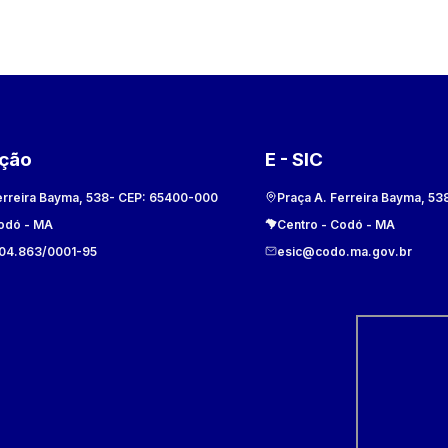
ação
E - SIC
erreira Bayma, 538
- CEP:
65400-000
Praça A. Ferreira Bayma, 53
odó
-
MA
Centro
-
Codó
-
MA
104.863/0001-95
esic@codo.ma.gov.br