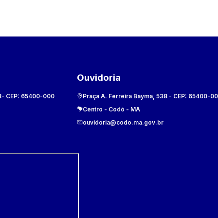
Ouvidoria
8
- CEP:
65400-000
Praça A. Ferreira Bayma, 538
- CEP:
65400-0
Centro
-
Codó
-
MA
ouvidoria@codo.ma.gov.br