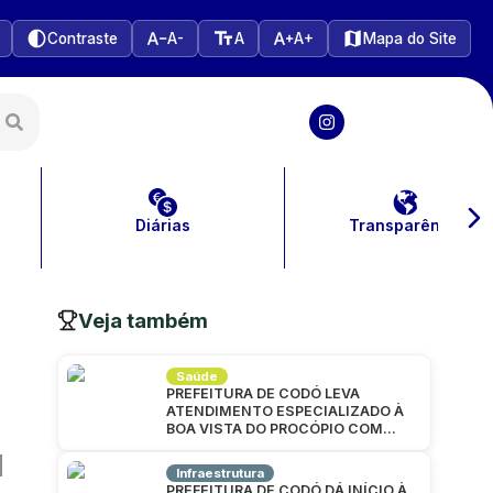
Contraste
A-
A
A+
Mapa do Site
Diárias
Transparência
Veja também
Saúde
PREFEITURA DE CODÓ LEVA
ATENDIMENTO ESPECIALIZADO À
BOA VISTA DO PROCÓPIO COM
GRANDE MUTIRÃO DA SAÚDE
Infraestrutura
PREFEITURA DE CODÓ DÁ INÍCIO À