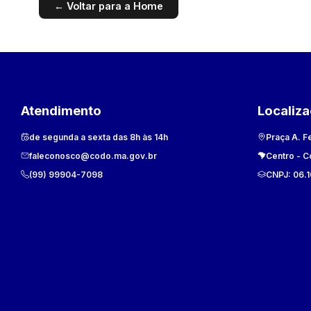
← Voltar para a Home
Atendimento
Localiz
de segunda a sexta das 8h às 14h
Praça A. F
faleconosco@codo.ma.gov.br
Centro
-
C
(99) 99904-7098
CNPJ:
06.