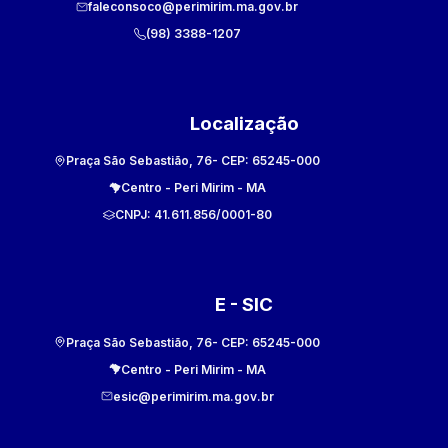
faleconsoco@perimirim.ma.gov.br
(98) 3388-1207
Localização
Praça São Sebastião, 76
- CEP:
65245-000
Centro
-
Peri Mirim
-
MA
CNPJ:
41.611.856/0001-80
E - SIC
Praça São Sebastião, 76
- CEP:
65245-000
Centro
-
Peri Mirim
-
MA
esic@perimirim.ma.gov.br