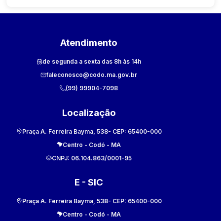
Atendimento
de segunda a sexta das 8h às 14h
faleconosco@codo.ma.gov.br
(99) 99904-7098
Localização
Praça A. Ferreira Bayma, 538
- CEP:
65400-000
Centro
-
Codó
-
MA
CNPJ:
06.104.863/0001-95
E - SIC
Praça A. Ferreira Bayma, 538
- CEP:
65400-000
Centro
-
Codó
-
MA