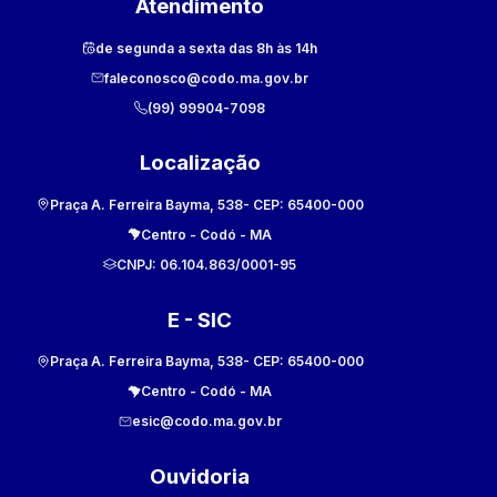
Atendimento
de segunda a sexta das 8h às 14h
faleconosco@codo.ma.gov.br
(99) 99904-7098
Localização
Praça A. Ferreira Bayma, 538
- CEP:
65400-000
Centro
-
Codó
-
MA
CNPJ:
06.104.863/0001-95
E - SIC
Praça A. Ferreira Bayma, 538
- CEP:
65400-000
Centro
-
Codó
-
MA
esic@codo.ma.gov.br
Ouvidoria