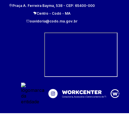
Praça A. Ferreira Bayma, 538
- CEP:
65400-000
Centro
-
Codó
-
MA
ouvidoria@codo.ma.gov.br