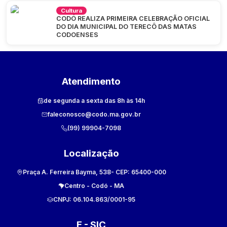
Cultura
CODÓ REALIZA PRIMEIRA CELEBRAÇÃO OFICIAL
DO DIA MUNICIPAL DO TERECÔ DAS MATAS
CODOENSES
Atendimento
de segunda a sexta das 8h às 14h
faleconosco@codo.ma.gov.br
(99) 99904-7098
Localização
Praça A. Ferreira Bayma, 538
- CEP:
65400-000
Centro
-
Codó
-
MA
CNPJ:
06.104.863/0001-95
E - SIC