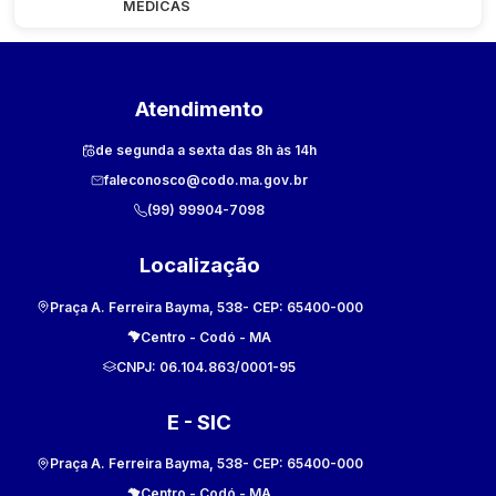
MÉDICAS
Atendimento
de segunda a sexta das 8h às 14h
faleconosco@codo.ma.gov.br
(99) 99904-7098
Localização
Praça A. Ferreira Bayma, 538
- CEP:
65400-000
Centro
-
Codó
-
MA
CNPJ:
06.104.863/0001-95
E - SIC
Praça A. Ferreira Bayma, 538
- CEP:
65400-000
Centro
-
Codó
-
MA