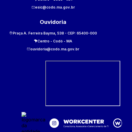
esic@codo.ma.gov.br
Ouvidoria
Praça A. Ferreira Bayma, 538
- CEP:
65400-000
Centro
-
Codó
-
MA
ouvidoria@codo.ma.gov.br