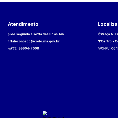
Atendimento
Localiz
de segunda a sexta das 8h às 14h
Praça A. F
faleconosco@codo.ma.gov.br
Centro
-
C
(99) 99904-7098
CNPJ:
06.