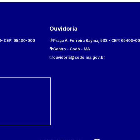
Ouvidoria
8
- CEP:
65400-000
Praça A. Ferreira Bayma, 538
- CEP:
65400-0
Centro
-
Codó
-
MA
ouvidoria@codo.ma.gov.br