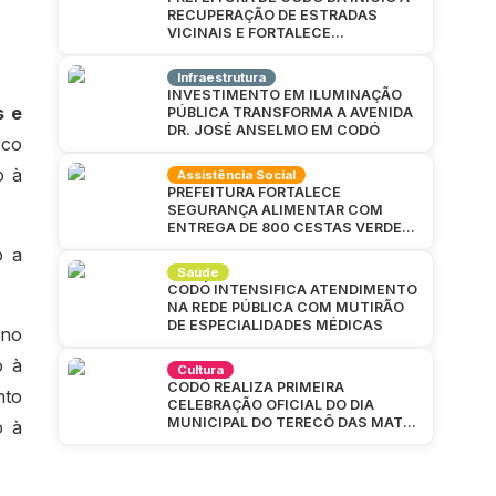
RECUPERAÇÃO DE ESTRADAS
VICINAIS E FORTALECE
INFRAESTRUTURA NA ZONA RURAL
Infraestrutura
INVESTIMENTO EM ILUMINAÇÃO
s e
PÚBLICA TRANSFORMA A AVENIDA
DR. JOSÉ ANSELMO EM CODÓ
rco
o à
Assistência Social
PREFEITURA FORTALECE
SEGURANÇA ALIMENTAR COM
ENTREGA DE 800 CESTAS VERDES
EM CAJAZEIRAS
o a
Saúde
CODÓ INTENSIFICA ATENDIMENTO
NA REDE PÚBLICA COM MUTIRÃO
DE ESPECIALIDADES MÉDICAS
ino
o à
Cultura
CODÓ REALIZA PRIMEIRA
nto
CELEBRAÇÃO OFICIAL DO DIA
MUNICIPAL DO TERECÔ DAS MATAS
o à
CODOENSES