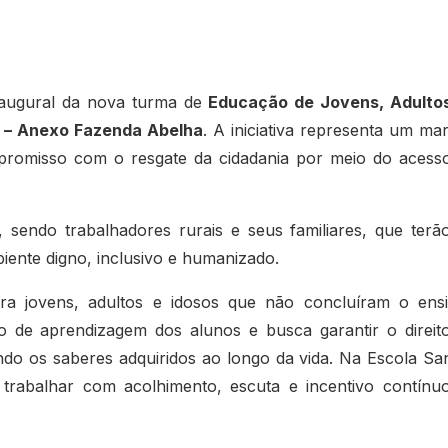
inaugural da nova turma de
Educação de Jovens, Adulto
o – Anexo Fazenda Abelha
. A iniciativa representa um ma
romisso com o resgate da cidadania por meio do acess
sendo trabalhadores rurais e seus familiares, que terã
iente digno, inclusivo e humanizado.
a jovens, adultos e idosos que não concluíram o ens
mo de aprendizagem dos alunos e busca garantir o direit
do os saberes adquiridos ao longo da vida. Na Escola Sa
rabalhar com acolhimento, escuta e incentivo contínu