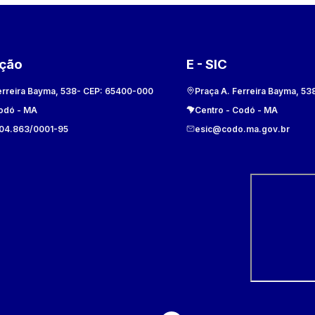
ação
E - SIC
erreira Bayma, 538
- CEP:
65400-000
Praça A. Ferreira Bayma, 53
odó
-
MA
Centro
-
Codó
-
MA
104.863/0001-95
esic@codo.ma.gov.br