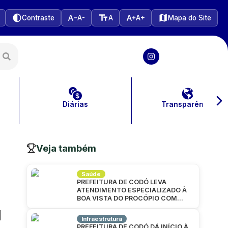
Contraste
A-
A
A+
Mapa do Site
Diárias
Transparência
Veja também
Saúde
PREFEITURA DE CODÓ LEVA
ATENDIMENTO ESPECIALIZADO À
BOA VISTA DO PROCÓPIO COM
GRANDE MUTIRÃO DA SAÚDE
Infraestrutura
PREFEITURA DE CODÓ DÁ INÍCIO À