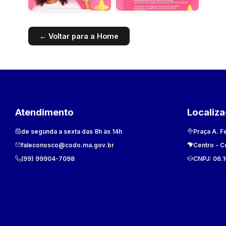
← Voltar para a Home
Atendimento
Localiz
de segunda a sexta das 8h às 14h
Praça A. F
faleconosco@codo.ma.gov.br
Centro
-
C
(99) 99904-7098
CNPJ:
06.