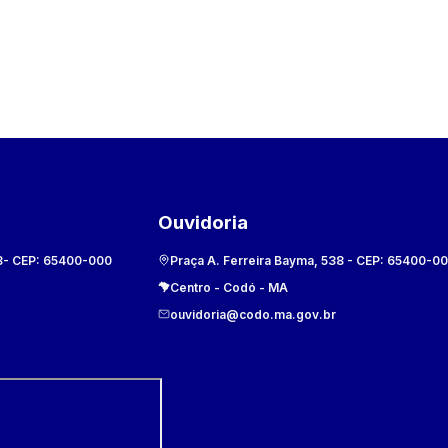
Ouvidoria
8
- CEP:
65400-000
Praça A. Ferreira Bayma, 538
- CEP:
65400-0
Centro
-
Codó
-
MA
ouvidoria@codo.ma.gov.br