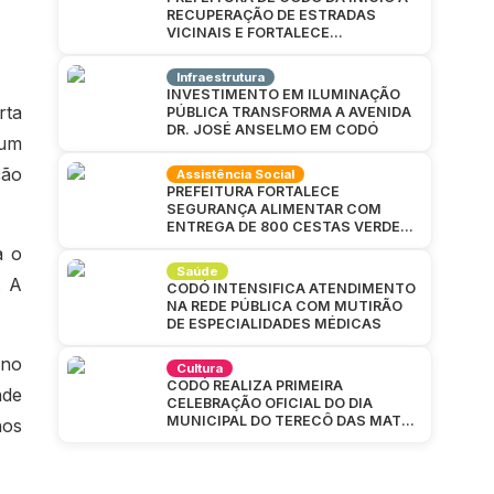
RECUPERAÇÃO DE ESTRADAS
VICINAIS E FORTALECE
INFRAESTRUTURA NA ZONA RURAL
Infraestrutura
INVESTIMENTO EM ILUMINAÇÃO
rta
PÚBLICA TRANSFORMA A AVENIDA
DR. JOSÉ ANSELMO EM CODÓ
 um
ção
Assistência Social
PREFEITURA FORTALECE
SEGURANÇA ALIMENTAR COM
ENTREGA DE 800 CESTAS VERDES
EM CAJAZEIRAS
a o
Saúde
. A
CODÓ INTENSIFICA ATENDIMENTO
NA REDE PÚBLICA COM MUTIRÃO
DE ESPECIALIDADES MÉDICAS
 no
Cultura
CODÓ REALIZA PRIMEIRA
nde
CELEBRAÇÃO OFICIAL DO DIA
MUNICIPAL DO TERECÔ DAS MATAS
nos
CODOENSES