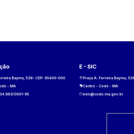
ação
E - SIC
erreira Bayma, 538
- CEP:
65400-000
Praça A. Ferreira Bayma, 53
odó
-
MA
Centro
-
Codó
-
MA
104.863/0001-95
esic@codo.ma.gov.br