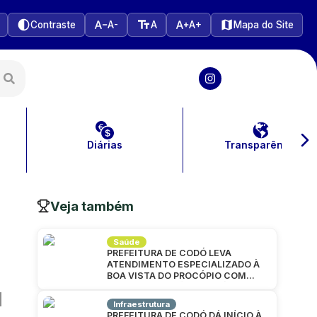
Contraste
A-
A
A+
Mapa do Site
Diárias
Transparência
Veja também
Saúde
PREFEITURA DE CODÓ LEVA
ATENDIMENTO ESPECIALIZADO À
BOA VISTA DO PROCÓPIO COM
GRANDE MUTIRÃO DA SAÚDE
Infraestrutura
PREFEITURA DE CODÓ DÁ INÍCIO À