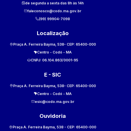
de segunda a sexta das 8h às 14h
faleconosco@codo.ma.gov.br
(99) 99904-7098
Localização
Praça A. Ferreira Bayma, 538
- CEP:
65400-000
Centro
-
Codó
-
MA
CNPJ:
06.104.863/0001-95
E - SIC
Praça A. Ferreira Bayma, 538
- CEP:
65400-000
Centro
-
Codó
-
MA
esic@codo.ma.gov.br
Ouvidoria
Praça A. Ferreira Bayma, 538
- CEP:
65400-000