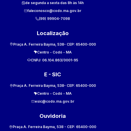
de segunda a sexta das 8h às 14h
faleconosco@codo.ma.gov.br
(99) 99904-7098
Localização
Praça A. Ferreira Bayma, 538
- CEP:
65400-000
Centro
-
Codó
-
MA
CNPJ:
06.104.863/0001-95
E - SIC
Praça A. Ferreira Bayma, 538
- CEP:
65400-000
Centro
-
Codó
-
MA
esic@codo.ma.gov.br
Ouvidoria
Praça A. Ferreira Bayma, 538
- CEP:
65400-000