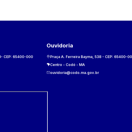
Ouvidoria
8
- CEP:
65400-000
Praça A. Ferreira Bayma, 538
- CEP:
65400-0
Centro
-
Codó
-
MA
ouvidoria@codo.ma.gov.br