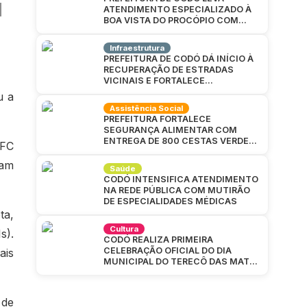
ATENDIMENTO ESPECIALIZADO À
BOA VISTA DO PROCÓPIO COM
GRANDE MUTIRÃO DA SAÚDE
Infraestrutura
PREFEITURA DE CODÓ DÁ INÍCIO À
RECUPERAÇÃO DE ESTRADAS
VICINAIS E FORTALECE
INFRAESTRUTURA NA ZONA RURAL
u a
Assistência Social
PREFEITURA FORTALECE
SEGURANÇA ALIMENTAR COM
ENTREGA DE 800 CESTAS VERDES
 FC
EM CAJAZEIRAS
iam
Saúde
CODÓ INTENSIFICA ATENDIMENTO
NA REDE PÚBLICA COM MUTIRÃO
DE ESPECIALIDADES MÉDICAS
ta,
Cultura
s).
CODÓ REALIZA PRIMEIRA
CELEBRAÇÃO OFICIAL DO DIA
ais
MUNICIPAL DO TERECÔ DAS MATAS
CODOENSES
 de