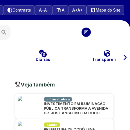
Contraste
A-
A
A+
Mapa do Site
Diárias
Transparência
Veja também
Infraestrutura
INVESTIMENTO EM ILUMINAÇÃO
PÚBLICA TRANSFORMA A AVENIDA
DR. JOSÉ ANSELMO EM CODÓ
Saúde
PREFEITURA DE CODÓ LEVA