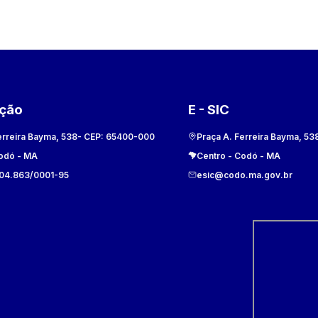
ação
E - SIC
erreira Bayma, 538
- CEP:
65400-000
Praça A. Ferreira Bayma, 53
odó
-
MA
Centro
-
Codó
-
MA
104.863/0001-95
esic@codo.ma.gov.br