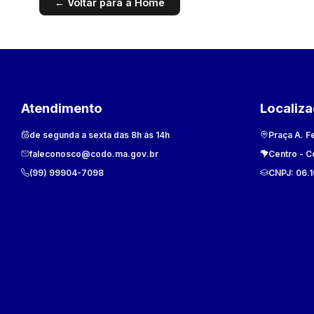
← Voltar para a Home
Atendimento
Localiz
de segunda a sexta das 8h às 14h
Praça A. F
faleconosco@codo.ma.gov.br
Centro
-
C
(99) 99904-7098
CNPJ:
06.