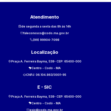
Atendimento
de segunda a sexta das 8h às 14h
faleconosco@codo.ma.gov.br
(99) 99904-7098
Localização
Praça A. Ferreira Bayma, 538
- CEP:
65400-000
Centro
-
Codó
-
MA
CNPJ:
06.104.863/0001-95
E - SIC
Praça A. Ferreira Bayma, 538
- CEP:
65400-000
Centro
-
Codó
-
MA
esic@codo.ma.gov.br