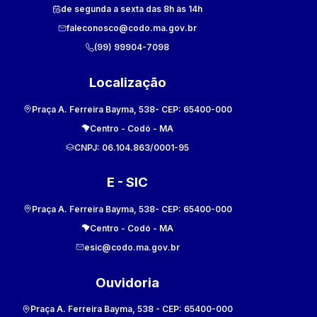
de segunda a sexta das 8h às 14h
faleconosco@codo.ma.gov.br
(99) 99904-7098
Localização
Praça A. Ferreira Bayma, 538
- CEP:
65400-000
Centro
-
Codó
-
MA
CNPJ:
06.104.863/0001-95
E - SIC
Praça A. Ferreira Bayma, 538
- CEP:
65400-000
Centro
-
Codó
-
MA
esic@codo.ma.gov.br
Ouvidoria
Praça A. Ferreira Bayma, 538
- CEP:
65400-000