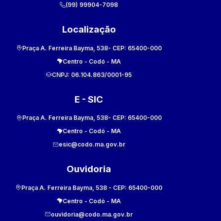
(99) 99904-7098
Localização
Praça A. Ferreira Bayma, 538
- CEP:
65400-000
Centro
-
Codó
-
MA
CNPJ:
06.104.863/0001-95
E - SIC
Praça A. Ferreira Bayma, 538
- CEP:
65400-000
Centro
-
Codó
-
MA
esic@codo.ma.gov.br
Ouvidoria
Praça A. Ferreira Bayma, 538
- CEP:
65400-000
Centro
-
Codó
-
MA
ouvidoria@codo.ma.gov.br