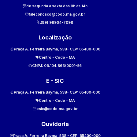
de segunda a sexta das 8h às 14h
faleconosco@codo.ma.gov.br
(99) 99904-7098
Localização
Praça A. Ferreira Bayma, 538
- CEP:
65400-000
Centro
-
Codó
-
MA
CNPJ:
06.104.863/0001-95
E - SIC
Praça A. Ferreira Bayma, 538
- CEP:
65400-000
Centro
-
Codó
-
MA
esic@codo.ma.gov.br
Ouvidoria
Praça A. Ferreira Bayma, 538
- CEP:
65400-000