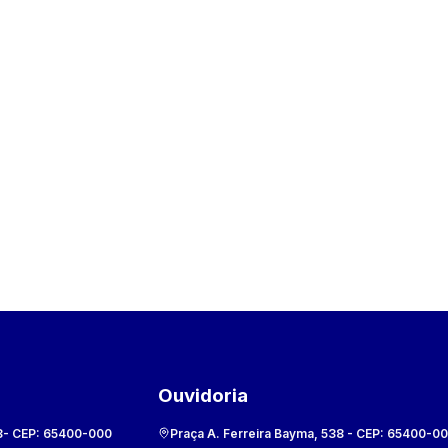
Ouvidoria
8
- CEP:
65400-000
Praça A. Ferreira Bayma, 538
- CEP:
65400-0