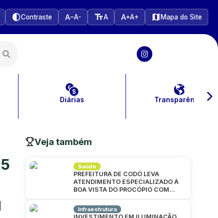
Contraste
A-
A
A+
Mapa do Site
Diárias
Transparência
Veja também
25
Saúde
PREFEITURA DE CODÓ LEVA
ATENDIMENTO ESPECIALIZADO À
BOA VISTA DO PROCÓPIO COM
GRANDE MUTIRÃO DA SAÚDE
Infraestrutura
INVESTIMENTO EM ILUMINAÇÃO