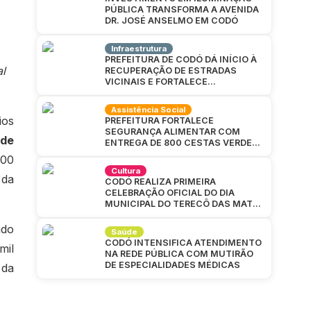
PÚBLICA TRANSFORMA A AVENIDA
DR. JOSÉ ANSELMO EM CODÓ
Infraestrutura
PREFEITURA DE CODÓ DÁ INÍCIO À
al
RECUPERAÇÃO DE ESTRADAS
VICINAIS E FORTALECE
INFRAESTRUTURA NA ZONA RURAL
Assistência Social
ios
PREFEITURA FORTALECE
SEGURANÇA ALIMENTAR COM
ade
ENTREGA DE 800 CESTAS VERDES
EM CAJAZEIRAS
400
Cultura
 da
CODÓ REALIZA PRIMEIRA
CELEBRAÇÃO OFICIAL DO DIA
MUNICIPAL DO TERECÔ DAS MATAS
CODOENSES
ndo
Saúde
CODÓ INTENSIFICA ATENDIMENTO
mil
NA REDE PÚBLICA COM MUTIRÃO
DE ESPECIALIDADES MÉDICAS
 da