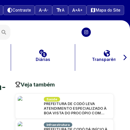
Contraste
A-
A
A+
Mapa do Site
Diárias
Transparência
Veja também
a-
Saúde
PREFEITURA DE CODÓ LEVA
ATENDIMENTO ESPECIALIZADO À
BOA VISTA DO PROCÓPIO COM
GRANDE MUTIRÃO DA SAÚDE
Infraestrutura
PREFEITURA DE CODÓ DÁ INÍCIO À