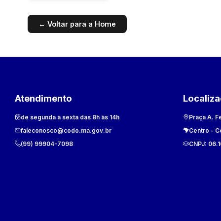
← Voltar para a Home
Atendimento
Localiz
de segunda a sexta das 8h às 14h
Praça A. F
faleconosco@codo.ma.gov.br
Centro
-
C
(99) 99904-7098
CNPJ:
06.