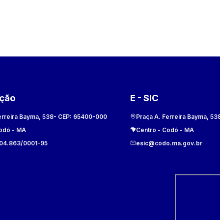
ação
E - SIC
erreira Bayma, 538
- CEP:
65400-000
Praça A. Ferreira Bayma, 53
odó
-
MA
Centro
-
Codó
-
MA
104.863/0001-95
esic@codo.ma.gov.br