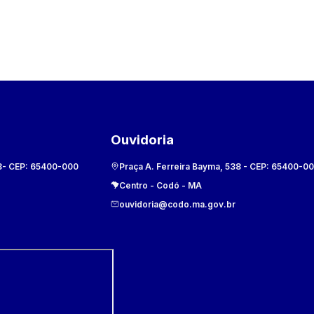
Ouvidoria
8
- CEP:
65400-000
Praça A. Ferreira Bayma, 538
- CEP:
65400-0
Centro
-
Codó
-
MA
ouvidoria@codo.ma.gov.br