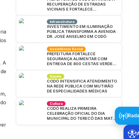
RECUPERAÇÃO DE ESTRADAS
VICINAIS E FORTALECE
INFRAESTRUTURA NA ZONA RURAL
Infraestrutura
INVESTIMENTO EM ILUMINAÇÃO
ria
PÚBLICA TRANSFORMA A AVENIDA
DR. JOSÉ ANSELMO EM CODÓ
dos
Assistência Social
PREFEITURA FORTALECE
SEGURANÇA ALIMENTAR COM
. A
ENTREGA DE 800 CESTAS VERDES
EM CAJAZEIRAS
 de
Saúde
CODÓ INTENSIFICA ATENDIMENTO
NA REDE PÚBLICA COM MUTIRÃO
DE ESPECIALIDADES MÉDICAS
im,
 do
Cultura
CODÓ REALIZA PRIMEIRA
CELEBRAÇÃO OFICIAL DO DIA
Rada
MUNICIPAL DO TERECÔ DAS MATAS
CODOENSES
ver