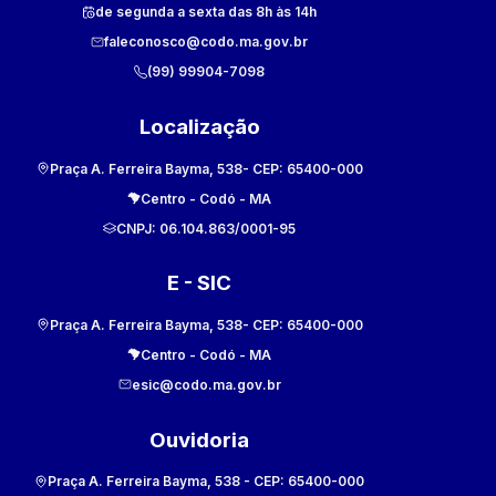
de segunda a sexta das 8h às 14h
faleconosco@codo.ma.gov.br
(99) 99904-7098
Localização
Praça A. Ferreira Bayma, 538
- CEP:
65400-000
Centro
-
Codó
-
MA
CNPJ:
06.104.863/0001-95
E - SIC
Praça A. Ferreira Bayma, 538
- CEP:
65400-000
Centro
-
Codó
-
MA
esic@codo.ma.gov.br
Ouvidoria
Praça A. Ferreira Bayma, 538
- CEP:
65400-000