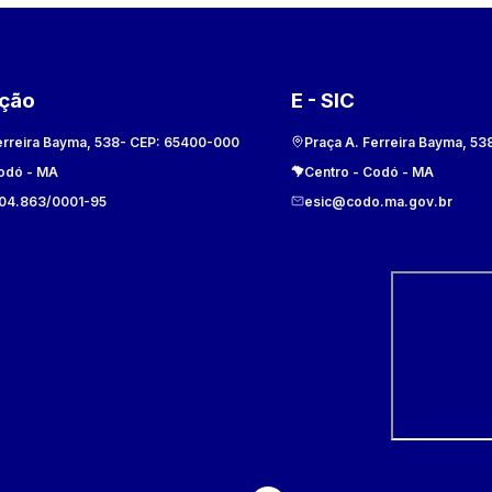
ação
E - SIC
erreira Bayma, 538
- CEP:
65400-000
Praça A. Ferreira Bayma, 53
odó
-
MA
Centro
-
Codó
-
MA
104.863/0001-95
esic@codo.ma.gov.br