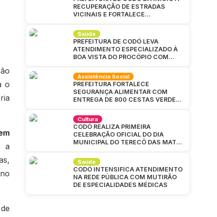
RECUPERAÇÃO DE ESTRADAS
VICINAIS E FORTALECE
INFRAESTRUTURA NA ZONA RURAL
Saúde
PREFEITURA DE CODÓ LEVA
ATENDIMENTO ESPECIALIZADO À
BOA VISTA DO PROCÓPIO COM
GRANDE MUTIRÃO DA SAÚDE
ção
Assistência Social
a o
PREFEITURA FORTALECE
SEGURANÇA ALIMENTAR COM
ria
ENTREGA DE 800 CESTAS VERDES
EM CAJAZEIRAS
Cultura
CODÓ REALIZA PRIMEIRA
 em
CELEBRAÇÃO OFICIAL DO DIA
MUNICIPAL DO TERECÔ DAS MATAS
e a
CODOENSES
as,
Saúde
CODÓ INTENSIFICA ATENDIMENTO
ano
NA REDE PÚBLICA COM MUTIRÃO
DE ESPECIALIDADES MÉDICAS
 de