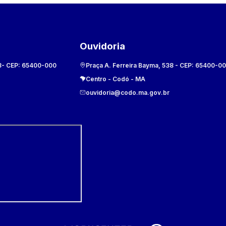
Ouvidoria
8
- CEP:
65400-000
Praça A. Ferreira Bayma, 538
- CEP:
65400-0
Centro
-
Codó
-
MA
ouvidoria@codo.ma.gov.br