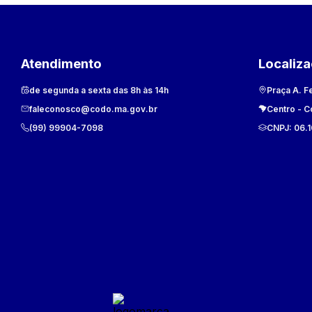
Atendimento
Localiz
de segunda a sexta das 8h às 14h
Praça A. F
faleconosco@codo.ma.gov.br
Centro
-
C
(99) 99904-7098
CNPJ:
06.