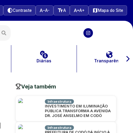
Contraste
A-
A
A+
Mapa do Site
Diárias
Transparência
Veja também
Infraestrutura
INVESTIMENTO EM ILUMINAÇÃO
PÚBLICA TRANSFORMA A AVENIDA
DR. JOSÉ ANSELMO EM CODÓ
Infraestrutura
PREFEITURA DE CODÓ DÁ INÍCIO À