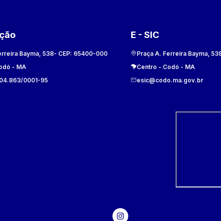
ação
E - SIC
erreira Bayma, 538
- CEP:
65400-000
Praça A. Ferreira Bayma, 53
odó
-
MA
Centro
-
Codó
-
MA
104.863/0001-95
esic@codo.ma.gov.br