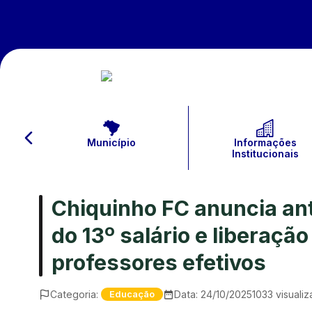
Município
Informações
Institucionais
Chiquinho FC anuncia an
do 13º salário e liberaçã
professores efetivos
Categoria:
Data:
24/10/2025
1033
visuali
Educação