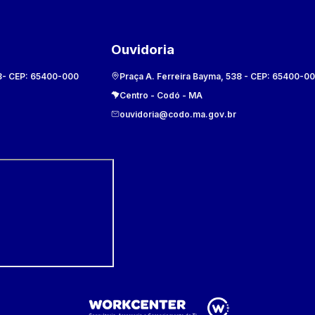
Ouvidoria
8
- CEP:
65400-000
Praça A. Ferreira Bayma, 538
- CEP:
65400-0
Centro
-
Codó
-
MA
ouvidoria@codo.ma.gov.br