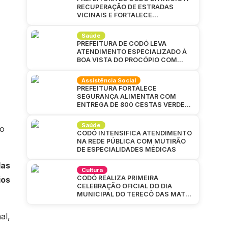
RECUPERAÇÃO DE ESTRADAS
VICINAIS E FORTALECE
INFRAESTRUTURA NA ZONA RURAL
Saúde
PREFEITURA DE CODÓ LEVA
ATENDIMENTO ESPECIALIZADO À
BOA VISTA DO PROCÓPIO COM
GRANDE MUTIRÃO DA SAÚDE
Assistência Social
PREFEITURA FORTALECE
SEGURANÇA ALIMENTAR COM
ENTREGA DE 800 CESTAS VERDES
EM CAJAZEIRAS
Saúde
to
CODÓ INTENSIFICA ATENDIMENTO
NA REDE PÚBLICA COM MUTIRÃO
DE ESPECIALIDADES MÉDICAS
das
Cultura
CODÓ REALIZA PRIMEIRA
ios
CELEBRAÇÃO OFICIAL DO DIA
MUNICIPAL DO TERECÔ DAS MATAS
CODOENSES
al,