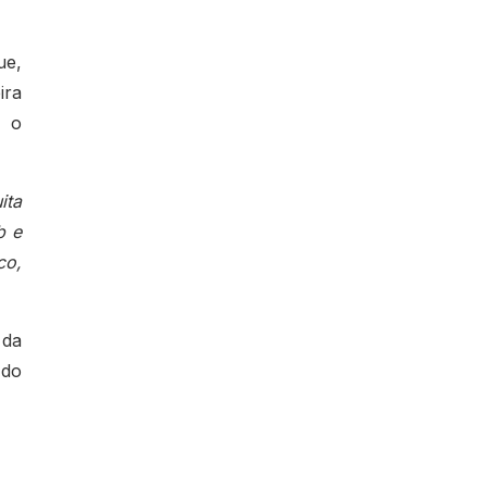
ue,
ira
m o
ita
b e
co,
 da
 do