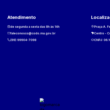
Atendimento
Localiz
de segunda a sexta das 8h às 14h
Praça A. F
faleconosco@codo.ma.gov.br
Centro
-
C
(99) 99904-7098
CNPJ:
06.