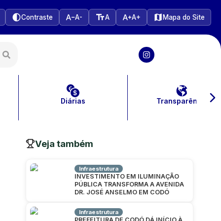
Contraste
A-
A
A+
Mapa do Site
Diárias
Transparência
Veja também
Infraestrutura
INVESTIMENTO EM ILUMINAÇÃO
PÚBLICA TRANSFORMA A AVENIDA
DR. JOSÉ ANSELMO EM CODÓ
Infraestrutura
PREFEITURA DE CODÓ DÁ INÍCIO À