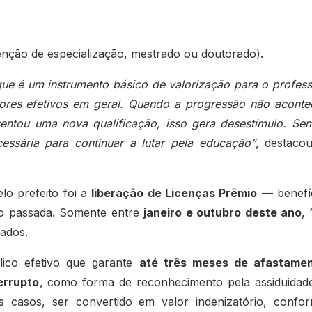
tenção de especialização, mestrado ou doutorado).
que é um instrumento básico de valorização para o profess
dores efetivos em geral. Quando a progressão não aconte
entou uma nova qualificação, isso gera desestímulo. Se
ssária para continuar a lutar pela educação”
, destaco
lo prefeito foi a
liberação de Licenças Prêmio
— benefí
o passada. Somente entre
janeiro e outubro deste ano
,
ados.
lico efetivo que garante
até três meses de afastame
errupto
, como forma de reconhecimento pela assiduidad
 casos, ser convertido em valor indenizatório, confo