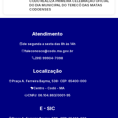
CODÓ REALIZA PRIMEIRA CELEBRAÇÃO OFICIAL
DO DIA MUNICIPAL DO TERECÔ DAS MATAS
CODOENSES
Atendimento
de segunda a sexta das 8h às 14h
faleconosco@codo.ma.gov.br
(99) 99904-7098
Localização
Praça A. Ferreira Bayma, 538
- CEP:
65400-000
Centro
-
Codó
-
MA
CNPJ:
06.104.863/0001-95
E - SIC