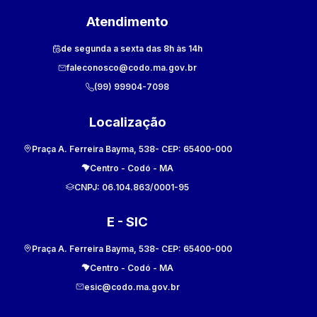
Atendimento
de segunda a sexta das 8h às 14h
faleconosco@codo.ma.gov.br
(99) 99904-7098
Localização
Praça A. Ferreira Bayma, 538
- CEP:
65400-000
Centro
-
Codó
-
MA
CNPJ:
06.104.863/0001-95
E - SIC
Praça A. Ferreira Bayma, 538
- CEP:
65400-000
Centro
-
Codó
-
MA
esic@codo.ma.gov.br