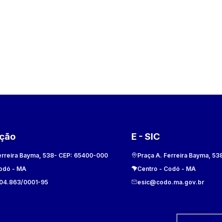
ação
E - SIC
erreira Bayma, 538
- CEP:
65400-000
Praça A. Ferreira Bayma, 53
odó
-
MA
Centro
-
Codó
-
MA
104.863/0001-95
esic@codo.ma.gov.br