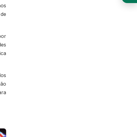
aos
 de
por
des
ica
dos
ção
ara