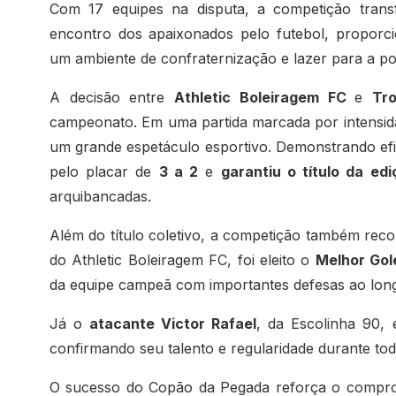
Com 17 equipes na disputa, a competição tra
encontro dos apaixonados pelo futebol, proporc
um ambiente de confraternização e lazer para a p
A decisão entre
Athletic Boleiragem FC
e
Tro
campeonato. Em uma partida marcada por intensidad
um grande espetáculo esportivo. Demonstrando efi
pelo placar de
3 a 2
e
garantiu o título da e
arquibancadas.
Além do título coletivo, a competição também reco
do Athletic Boleiragem FC, foi eleito o
Melhor Gol
da equipe campeã com importantes defesas ao lon
Já o
atacante Victor Rafael
, da Escolinha 90, 
confirmando seu talento e regularidade durante tod
O sucesso do Copão da Pegada reforça o comprom