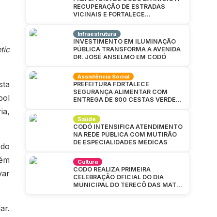
RECUPERAÇÃO DE ESTRADAS
VICINAIS E FORTALECE
INFRAESTRUTURA NA ZONA RURAL
Infraestrutura
INVESTIMENTO EM ILUMINAÇÃO
tic
PÚBLICA TRANSFORMA A AVENIDA
DR. JOSÉ ANSELMO EM CODÓ
Assistência Social
sta
PREFEITURA FORTALECE
SEGURANÇA ALIMENTAR COM
bol
ENTREGA DE 800 CESTAS VERDES
EM CAJAZEIRAS
ia,
Saúde
CODÓ INTENSIFICA ATENDIMENTO
NA REDE PÚBLICA COM MUTIRÃO
DE ESPECIALIDADES MÉDICAS
 do
lém
Cultura
CODÓ REALIZA PRIMEIRA
var
CELEBRAÇÃO OFICIAL DO DIA
MUNICIPAL DO TERECÔ DAS MATAS
CODOENSES
ar.