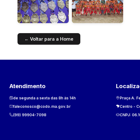
← Voltar para a Home
Atendimento
Localiz
de segunda a sexta das 8h às 14h
Praça A. F
faleconosco@codo.ma.gov.br
Centro
-
C
(99) 99904-7098
CNPJ:
06.