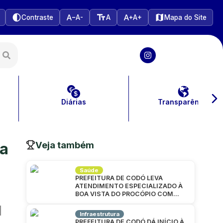
Contraste
A-
A
A+
Mapa do Site
Diárias
Transparência
Veja também
da
Saúde
PREFEITURA DE CODÓ LEVA
ATENDIMENTO ESPECIALIZADO À
BOA VISTA DO PROCÓPIO COM
GRANDE MUTIRÃO DA SAÚDE
Infraestrutura
PREFEITURA DE CODÓ DÁ INÍCIO À