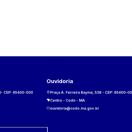
Ouvidoria
8
- CEP:
65400-000
Praça A. Ferreira Bayma, 538
- CEP:
65400-0
Centro
-
Codó
-
MA
ouvidoria@codo.ma.gov.br