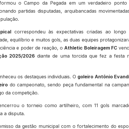
nsformou o Campo da Pegada em um verdadeiro ponto
ionando partidas disputadas, arquibancadas movimentada
opulação.
pical
correspondeu às expectativas criadas ao longo
e, equilíbrio e muitos gols, as duas equipes protagoniza
ciência e poder de reação, o
Athletic Boleiragem FC
venc
dição 2025/2026
diante de uma torcida que fez a festa 
nheceu os destaques individuais. O
goleiro Antônio Evand
eiro
do campeonato, sendo peça fundamental na campa
go da competição.
encerrou o torneio como artilheiro, com 11 gols marcad
a a disputa.
isso da gestão municipal com o fortalecimento do espo