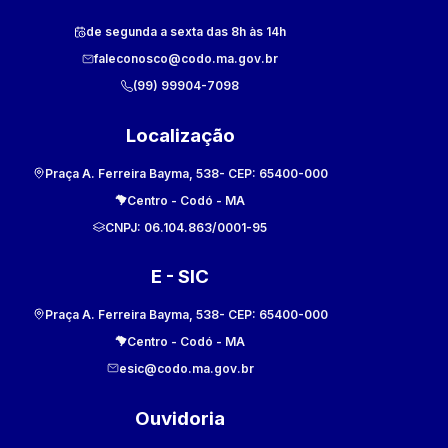
de segunda a sexta das 8h às 14h
faleconosco@codo.ma.gov.br
(99) 99904-7098
Localização
Praça A. Ferreira Bayma, 538
- CEP:
65400-000
Centro
-
Codó
-
MA
CNPJ:
06.104.863/0001-95
E - SIC
Praça A. Ferreira Bayma, 538
- CEP:
65400-000
Centro
-
Codó
-
MA
esic@codo.ma.gov.br
Ouvidoria