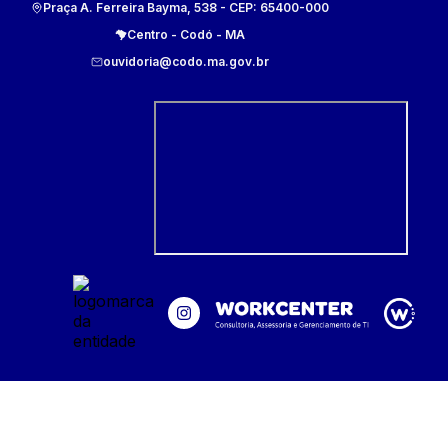
Praça A. Ferreira Bayma, 538
- CEP:
65400-000
Centro
-
Codó
-
MA
ouvidoria@codo.ma.gov.br