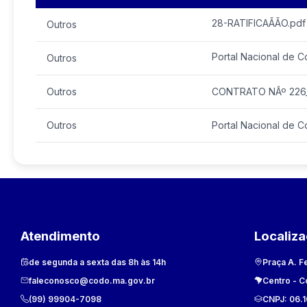
28-RATIFICAÃÃO.pdf
Outros
Portal Nacional de C
Outros
Outros
CONTRATO NÂº 226_2
Outros
Portal Nacional de 
Atendimento
Localiz
de segunda a sexta das 8h às 14h
Praça A. F
faleconosco@codo.ma.gov.br
Centro
-
C
(99) 99904-7098
CNPJ:
06.