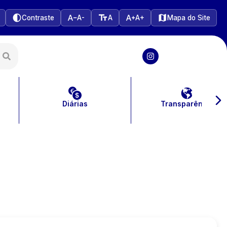
Contraste
A-
A
A+
Mapa do Site
Diárias
Transparência