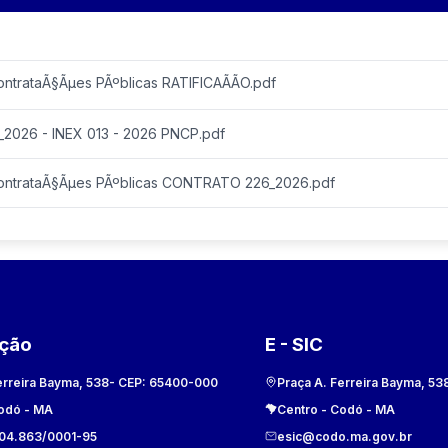
ontrataÃ§Ãµes PÃºblicas RATIFICAÃÃO.pdf
026 - INEX 013 - 2026 PNCP.pdf
ContrataÃ§Ãµes PÃºblicas CONTRATO 226_2026.pdf
ação
E - SIC
erreira Bayma, 538
- CEP:
65400-000
Praça A. Ferreira Bayma, 53
odó
-
MA
Centro
-
Codó
-
MA
104.863/0001-95
esic@codo.ma.gov.br