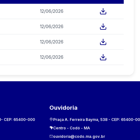
12/06/2026
12/06/2026
12/06/2026
12/06/2026
Ouvidoria
8
- CEP:
65400-000
Praça A. Ferreira Bayma, 538
- CEP:
65400-0
Centro
-
Codó
-
MA
ouvidoria@codo.ma.gov.br