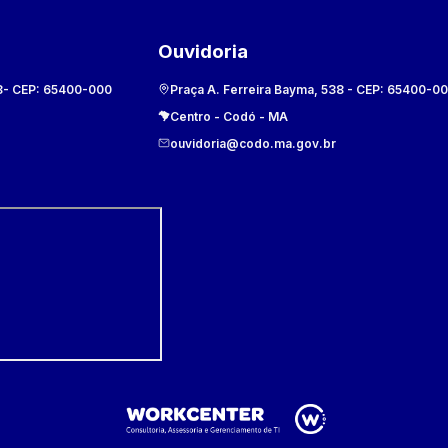
Ouvidoria
8
- CEP:
65400-000
Praça A. Ferreira Bayma, 538
- CEP:
65400-0
Centro
-
Codó
-
MA
ouvidoria@codo.ma.gov.br