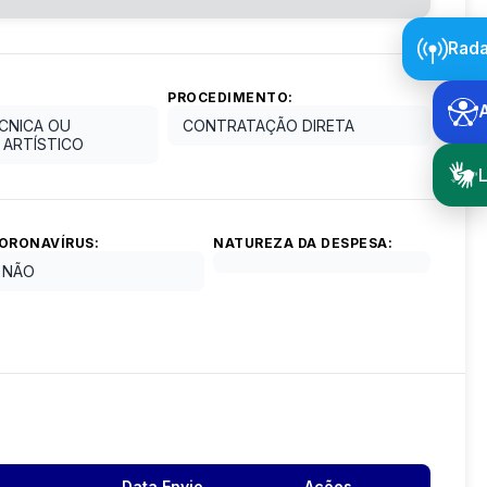
Rada
PROCEDIMENTO:
CNICA OU
CONTRATAÇÃO DIRETA
ARTÍSTICO
L
ORONAVÍRUS:
NATUREZA DA DESPESA:
NÃO
Data Envio
Ações