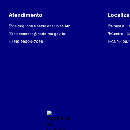
Atendimento
Localiz
de segunda a sexta das 8h às 14h
Praça A. F
faleconosco@codo.ma.gov.br
Centro
-
C
(99) 99904-7098
CNPJ:
06.