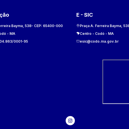
ação
E - SIC
erreira Bayma, 538
- CEP:
65400-000
Praça A. Ferreira Bayma, 53
odó
-
MA
Centro
-
Codó
-
MA
104.863/0001-95
esic@codo.ma.gov.br