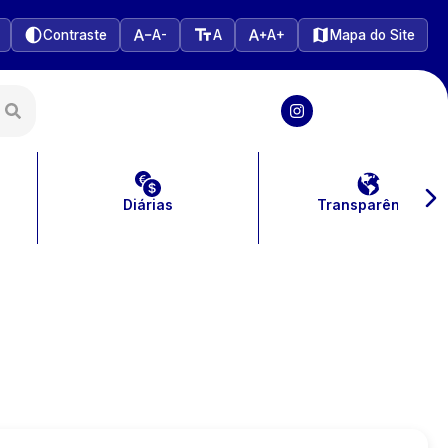
Contraste
A-
A
A+
Mapa do Site
Diárias
Transparência