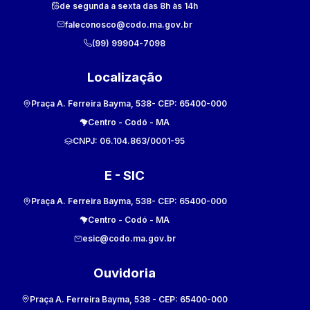
de segunda a sexta das 8h às 14h
faleconosco@codo.ma.gov.br
(99) 99904-7098
Localização
Praça A. Ferreira Bayma, 538
- CEP:
65400-000
Centro
-
Codó
-
MA
CNPJ:
06.104.863/0001-95
E - SIC
Praça A. Ferreira Bayma, 538
- CEP:
65400-000
Centro
-
Codó
-
MA
esic@codo.ma.gov.br
Ouvidoria
Praça A. Ferreira Bayma, 538
- CEP:
65400-000