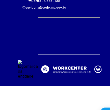
Centro
-
Codó
-
MA
ouvidoria@codo.ma.gov.br