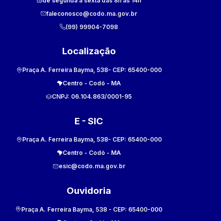
de segunda a sexta das 8h às 14h
faleconosco@codo.ma.gov.br
(99) 99904-7098
Localização
Praça A. Ferreira Bayma, 538
- CEP:
65400-000
Centro
-
Codó
-
MA
CNPJ:
06.104.863/0001-95
E - SIC
Praça A. Ferreira Bayma, 538
- CEP:
65400-000
Centro
-
Codó
-
MA
esic@codo.ma.gov.br
Ouvidoria
Praça A. Ferreira Bayma, 538
- CEP:
65400-000