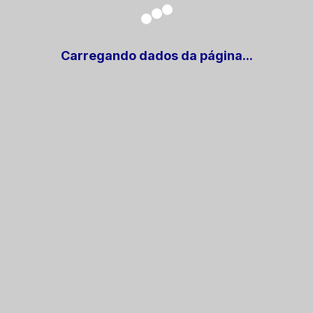
Carregando dados da página...