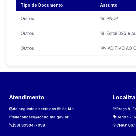
Tipo de Documento
Assunto
Outros
19. PNCP
Outros
18. Edital 026 e p
Outros
1Âº ADITIVO AO C
Atendimento
Localiz
de segunda a sexta das 8h às 14h
Praça A. F
faleconosco@codo.ma.gov.br
Centro
-
C
(99) 99904-7098
CNPJ:
06.