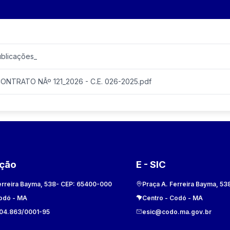
ublicações_
ONTRATO NÂº 121_2026 - C.E. 026-2025.pdf
ação
E - SIC
erreira Bayma, 538
- CEP:
65400-000
Praça A. Ferreira Bayma, 53
odó
-
MA
Centro
-
Codó
-
MA
104.863/0001-95
esic@codo.ma.gov.br