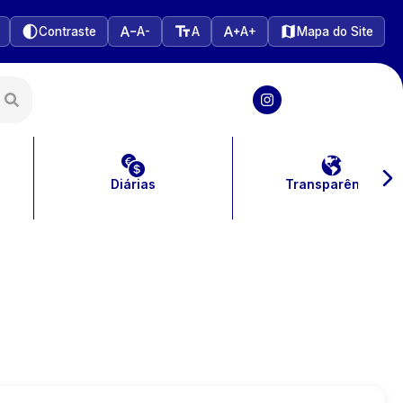
Contraste
A-
A
A+
Mapa do Site
Diárias
Transparência