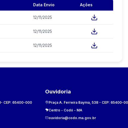
Data Envio
Ações
12/11/2025
12/11/2025
12/11/2025
Ouvidoria
8
- CEP:
65400-000
Praça A. Ferreira Bayma, 538
- CEP:
65400-0
Centro
-
Codó
-
MA
ouvidoria@codo.ma.gov.br