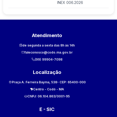
INEX 006.2026
Atendimento
de segunda a sexta das 8h às 14h
faleconosco@codo.ma.gov.br
(99) 99904-7098
Localização
Praça A. Ferreira Bayma, 538
- CEP:
65400-000
Centro
-
Codó
-
MA
CNPJ:
06.104.863/0001-95
E - SIC