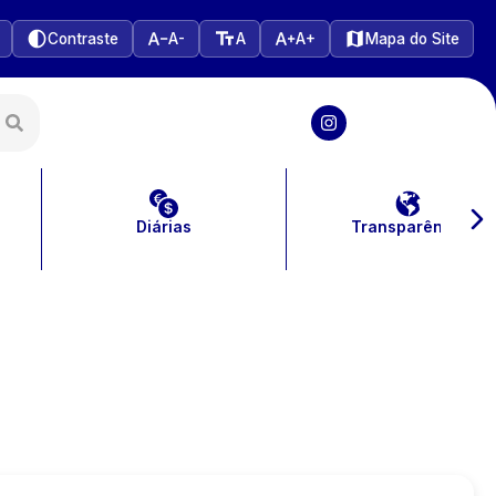
Contraste
A-
A
A+
Mapa do Site
Diárias
Transparência