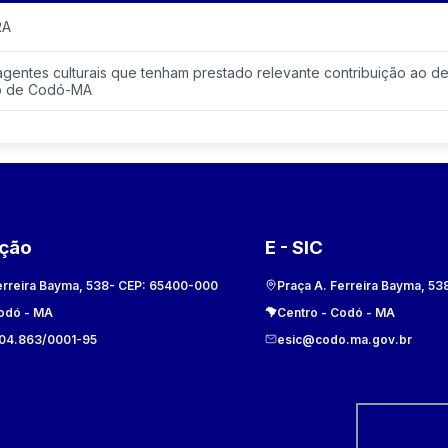
RA
agentes culturais que tenham prestado relevante contribuição ao 
pio de Codó-MA
ação
E - SIC
erreira Bayma, 538
- CEP:
65400-000
Praça A. Ferreira Bayma, 53
odó
-
MA
Centro
-
Codó
-
MA
104.863/0001-95
esic@codo.ma.gov.br