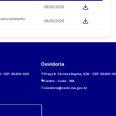
08/05/2026
desenvolvimento
08/05/2026
Ouvidoria
8
- CEP:
65400-000
Praça A. Ferreira Bayma, 538
- CEP:
65400-0
Centro
-
Codó
-
MA
ouvidoria@codo.ma.gov.br