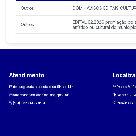
Outros
DOM - AVISOS EDITAIS CULTU
EDITAL 02.2026 premiação de 
Outros
artístico ou cultural do municí
Atendimento
Localiz
de segunda a sexta das 8h às 14h
Praça A. F
faleconosco@codo.ma.gov.br
Centro
-
C
(99) 99904-7098
CNPJ:
06.