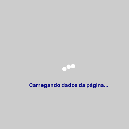
Atendimento
de Segunda a Sexta-feira, das 08h as 12h.
faleconsoco@perimirim.ma.gov.br
(98) 3388-1207
Localização
Praça São Sebastião, 76
- CEP:
65245-000
Centro
-
Peri Mirim
-
MA
Carregando dados da página...
CNPJ:
41.611.856/0001-80
E - SIC
Praça São Sebastião, 76
- CEP:
65245-000