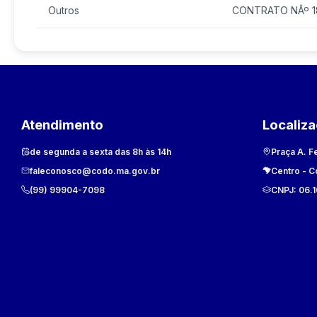
Outros
CONTRATO NÂº 1
Atendimento
Localiz
de segunda a sexta das 8h às 14h
Praça A. F
faleconosco@codo.ma.gov.br
Centro
-
C
(99) 99904-7098
CNPJ:
06.