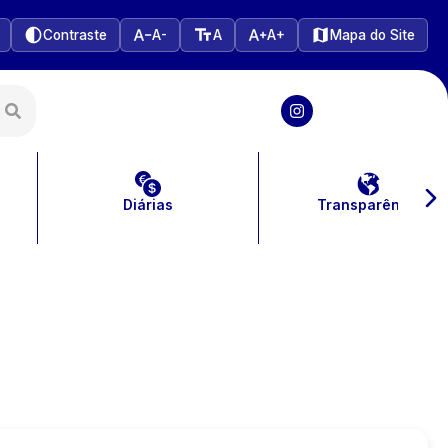
Contraste
A-
A
A+
Mapa do Site
Diárias
Transparência