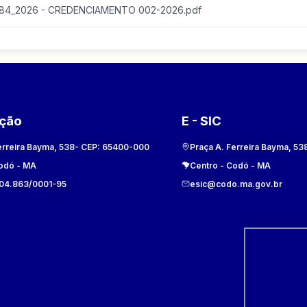
84_2026 - CREDENCIAMENTO 002-2026.pdf
ação
E - SIC
erreira Bayma, 538
- CEP:
65400-000
Praça A. Ferreira Bayma, 53
odó
-
MA
Centro
-
Codó
-
MA
104.863/0001-95
esic@codo.ma.gov.br