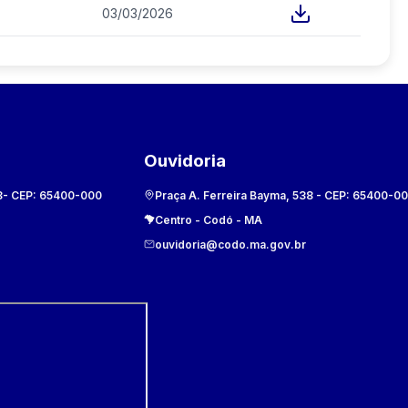
03/03/2026
Ouvidoria
8
- CEP:
65400-000
Praça A. Ferreira Bayma, 538
- CEP:
65400-0
Centro
-
Codó
-
MA
ouvidoria@codo.ma.gov.br