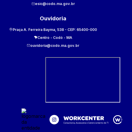
esic@codo.ma.gov.br
Ouvidoria
Praça A. Ferreira Bayma, 538
- CEP:
65400-000
Centro
-
Codó
-
MA
ouvidoria@codo.ma.gov.br