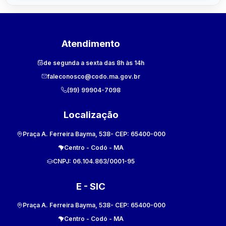
Atendimento
de segunda a sexta das 8h às 14h
faleconosco@codo.ma.gov.br
(99) 99904-7098
Localização
Praça A. Ferreira Bayma, 538
- CEP:
65400-000
Centro
-
Codó
-
MA
CNPJ:
06.104.863/0001-95
E - SIC
Praça A. Ferreira Bayma, 538
- CEP:
65400-000
Centro
-
Codó
-
MA