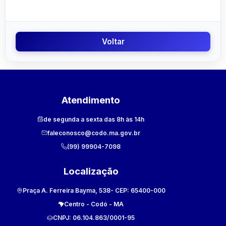
Voltar
Atendimento
de segunda a sexta das 8h às 14h
faleconosco@codo.ma.gov.br
(99) 99904-7098
Localização
Praça A. Ferreira Bayma, 538
- CEP:
65400-000
Centro
-
Codó
-
MA
CNPJ:
06.104.863/0001-95