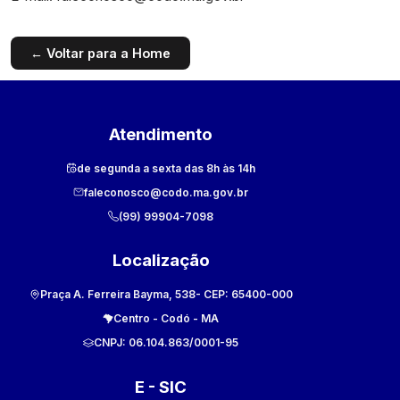
← Voltar para a Home
Atendimento
de segunda a sexta das 8h às 14h
faleconosco@codo.ma.gov.br
(99) 99904-7098
Localização
Praça A. Ferreira Bayma, 538
- CEP:
65400-000
Centro
-
Codó
-
MA
CNPJ:
06.104.863/0001-95
E - SIC